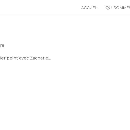
ACCUEIL
QUI SOMME
ire
ier peint avec Zacharie...